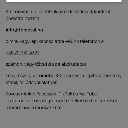
Amennyiben felkeltettük az érdeklődésed, küldd el
önéletrajzodat a
info@tometal.hu
címre, vagy lépj kapcsolatba velünk telefonon a
+36 70 932 4321
számon, vagy töltsd ki az alábbi űrlapot.
Légy részese a
Tometal Kft.
sikerének, építs karriert egy
stabil, fejlődő vállalatnál!
Kövess minket Facebook, TikTok és YouTube
csatornánkon is a legfrissebb hírekért és betekintésért
a mindennapi munkánkba!