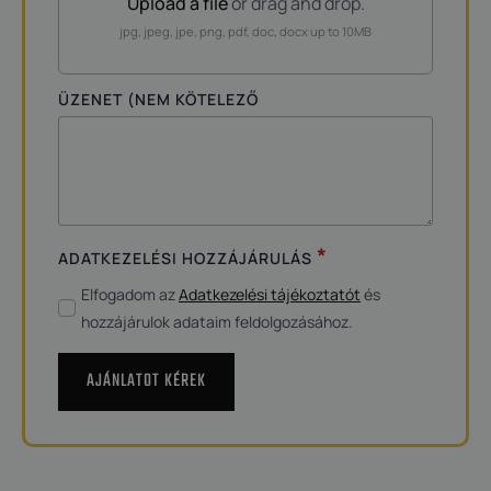
Upload a file
or drag and drop.
jpg, jpeg, jpe, png, pdf, doc, docx up to 10MB
ÜZENET (NEM KÖTELEZŐ
*
ADATKEZELÉSI HOZZÁJÁRULÁS
Elfogadom az
Adatkezelési tájékoztatót
és
hozzájárulok adataim feldolgozásához.
AJÁNLATOT KÉREK