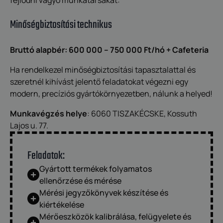
fejlődni vágyó munkatársakat:
Minőségbiztosítási technikus
Bruttó alapbér: 600 000 – 750 000 Ft/hó + Cafeteria
Ha rendelkezel minőségbiztosítási tapasztalattal és
szeretnél kihívást jelentő feladatokat végezni egy
modern, precíziós gyártókörnyezetben, nálunk a helyed!
Munkavégzés helye
: 6060 TISZAKÉCSKE, Kossuth
Lajos u. 77.
Feladatok:
Gyártott termékek folyamatos
ellenőrzése és mérése
Mérési jegyzőkönyvek készítése és
kiértékelése
Mérőeszközök kalibrálása, felügyelete és