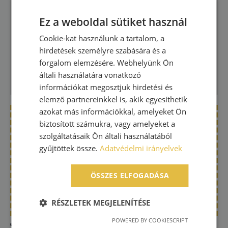
Fémipari gyártásban szerzett tapasztalat
Ez a weboldal sütiket használ
Hagyományos, kézi mérőeszközök
ismerete
Cookie-kat használunk a tartalom, a
Két műszakos munkarend vállalása
hirdetések személyre szabására és a
Precíz, önálló munkavégzés
forgalom elemzésére. Webhelyünk Ön
Csapatmunkára való hajlam
általi használatára vonatkozó
információkat megosztjuk hirdetési és
elemző partnereinkkel is, akik egyesíthetik
azokat más információkkal, amelyeket Ön
biztosított számukra, vagy amelyeket a
Előnyt jelent:
szolgáltatásaik Ön általi használatából
Mérőgépek ismerete (Optikai
gyűjtöttek össze.
Adatvédelmi irányelvek
tengelymérő, 3D koordináta gép)
8D riport készítéssel szerzett tapasztalat
ÖSSZES ELFOGADÁSA
Minőségügyi oktatásban szerzett
tapasztalat
RÉSZLETEK MEGJELENÍTÉSE
Jelentkezés módja:
POWERED BY COOKIESCRIPT