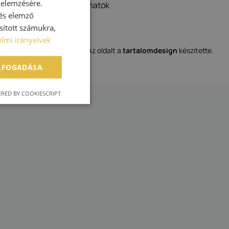
 elemzésére.
 és kézben tartott folyamatok
 és elemző
e.
sított számukra,
̋ségi nyilatkozat
(pdf)
lmi irányelvek
Az oldalt a
tartalomdesign
készítette.
ELFOGADÁSA
RED BY COOKIESCRIPT