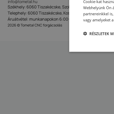
Cookie-kat haszná
Székhely: 6060 Tiszakécske, Szolnoki út 18.
Webhelyünk Ön ál
Telephely: 6060 Tiszakécske, Kossuth Lajos utca 77.
partnereinkkel is
Áruátvétel: munkanapokon 6:00-14:30
vagy amelyeket a 
2026 © Tometal CNC forgácsolás
RÉSZLETEK M