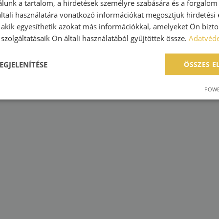
lunk a tartalom, a hirdetések személyre szabására és a forgalom
áttekinthető
tali használatára vonatkozó információkat megosztjuk hirdetési
működtetés
, akik egyesíthetik azokat más információkkal, amelyeket Ön bizto
Esélyegyenlo
szolgáltatásaik Ön általi használatából gyűjtöttek össze.
Adatvéde
EGJELENÍTÉSE
ÖSSZES 
POWE