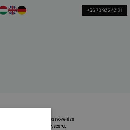
+36 70 932 43 21
TIKA
 folyamatos irányítása és növelése
célunk vevőközpontú, egyszerű,