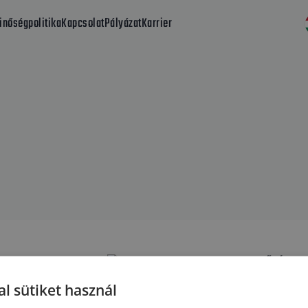
inőségpolitika
Kapcsolat
Pályázat
Karrier
MINŐSÉGPOLI
Termelésünk
l sütiket használ
érdekében, 