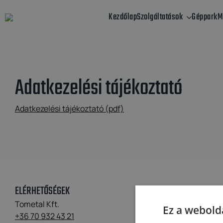
Kezdőlap
Szolgáltatások
Géppark
M
Adatkezelési tájékoztató
Adatkezelési tájékoztató (pdf)
ELÉRHETŐSÉGEK
Tometal Kft.
Ez a webolda
+36 70 932 43 21