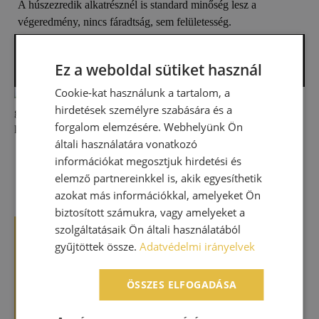
A húszezredik alkatrésznél is standard minőség lesz a
végeredmény, nincs fáradtság, sem felületesség.
AJÁNLATOT KÉREK A LEGJOBB
Ez a weboldal sütiket használ
MEGOLDÁSRA!
Cookie-kat használunk a tartalom, a
hirdetések személyre szabására és a
forgalom elemzésére. Webhelyünk Ön
általi használatára vonatkozó
információkat megosztjuk hirdetési és
elemző partnereinkkel is, akik egyesíthetik
azokat más információkkal, amelyeket Ön
biztosított számukra, vagy amelyeket a
MODERN GÉPPARKUNK
szolgáltatásaik Ön általi használatából
gyűjtöttek össze.
Adatvédelmi irányelvek
GARANCIA A PONTOS,
PRECÍZ
ÖSSZES ELFOGADÁSA
FÉMMEGMUNKÁLÁSRA