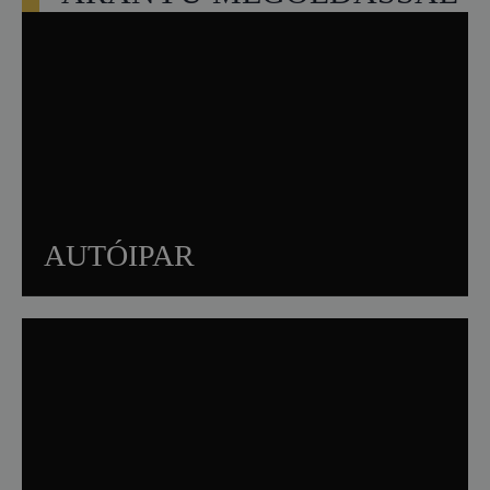
AUTÓIPAR
Tengelyek (hajtótengelyek, kardántengelyek)
Dugattyúk
Fékdobok és féktárcsák
Kormányoszlopok
Kerékagyak
Szelepalkatrészek