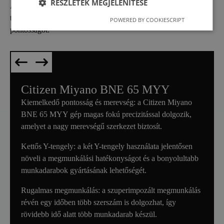
RÉSZLETEK MEGJELENÍTÉSE
Az automata CNC esztergálást csúcsmodern, japán
technológiával végezzük, amely garantálja a mikronos
POWERED BY COOKIESCRIPT
pontosságot.
Citizen Miyano BNE 65 MYY
Kiemelkedő pontosság és merevség: a Citizen Miyano
BNE 65 MYY gép magas fokú precizitással dolgozik,
amelyet a nagy merevségű szerkezet biztosít.
Kettős Y-tengely: a két Y-tengely használata jelentősen
növeli a megmunkálási hatékonyságot és a bonyolultabb
munkadarabok gyártásának lehetőségét.
Rugalmas megmunkálás: a szuperimpozált megmunkálás
révén egy időben több szerszám is dolgozhat, így
rövidebb idő alatt több munkadarab készül.