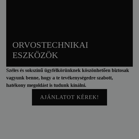
ORVOSTECHNIKAI
ESZKÖZÖK
Implantátumok (pl. csípőprotézisek)
Széles és sokszínű ügyfélkörünknek köszönhetően biztosak
Sebészeti műszerek forgó részei
vagyunk benne, hogy a te tevékenységedre szabott,
Precíziós alkatrészek orvosi eszközökhöz
hatékony megoldást is tudunk kínálni.
AJÁNLATOT KÉREK!