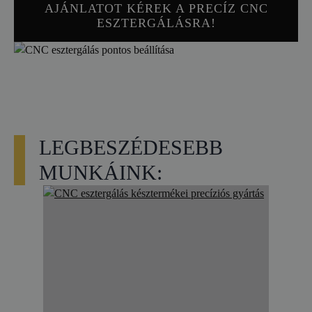
AJÁNLATOT KÉREK A PRECÍZ CNC
ESZTERGÁLÁSRA!
LEGBESZÉDESEBB
MUNKÁINK: