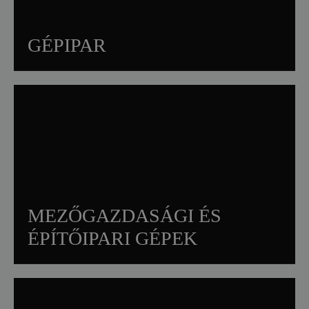
GÉPIPAR
Csapágyházak és csapágygyűrűk
Fogaskerekek és fogaskerék-agyak
Szerszámtartók
Munkahengerek
MEZŐGAZDASÁGI ÉS
ÉPÍTŐIPARI GÉPEK
Kardántengelyek
Hidraulikus komponensek
Perselyek és hüvelyek