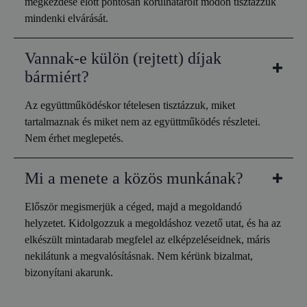
megkezdése előtt pontosan körülhatárolt módon tisztázzuk
mindenki elvárását.
Vannak-e külön (rejtett) díjak
bármiért?
Az együttműködéskor tételesen tisztázzuk, miket
tartalmaznak és miket nem az együttműködés részletei.
Nem érhet meglepetés.
Mi a menete a közös munkának?
Először megismerjük a céged, majd a megoldandó
helyzetet. Kidolgozzuk a megoldáshoz vezető utat, és ha az
elkészült mintadarab megfelel az elképzeléseidnek, máris
nekilátunk a megvalósításnak. Nem kérünk bizalmat,
bizonyítani akarunk.