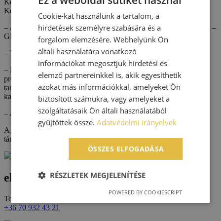
Ez a weboldal sütiket használ
Kedvezményezett neve: TOMETAL Fémipari, Szolgáltató és
Kereskedelmi Korlátolt Felelősségű Társaság
Cookie-kat használunk a tartalom, a
hirdetések személyre szabására és a
– A fejlesztés tárgya, célja: Kapacitásbővítés a TOMETAL Kft-nél –
GINOP Plusz-1.4.3-24 KKV Technológia Plusz Hitelprogram
forgalom elemzésére. Webhelyünk Ön
általi használatára vonatkozó
– Visszatérítendő hitel összege: 19.011.097,- FT
információkat megosztjuk hirdetési és
– Projekt tartalmának részletes bemutatása: A A Társaság jelen
elemző partnereinkkel is, akik egyesíthetik
projekt keretében egy darab optikai tengelymérő állomást és
azokat más információkkal, amelyeket Ön
tartozékainak beszerzését tervezi annak érdekében, hogy
kapacitásbővítést hajtson végre.
biztosított számukra, vagy amelyeket a
szolgáltatásaik Ön általi használatából
– A projekt tervezett befejezési dátuma: 2025.05.30.
gyűjtöttek össze.
Adatvédelmi irányelvek
A projekt az Európai Unió támogatásával, a magyar állam
társfinanszírozásával valósult meg.
ÖSSZES ELFOGADÁSA
RÉSZLETEK MEGJELENÍTÉSE
elérhetőségek
POWERED BY COOKIESCRIPT
Tometal Kft.
+36 70 932 43 21