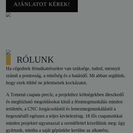
AJÁNLATOT KÉREK!
RÓLUNK
Ha cégednek fémalkatrészekre van szüksége, tudod, mennyit
számít a pontosság, a minőség és a határidő. Mi abban segítünk,
hogy ezek többé ne jelentsenek kockázatot.
A Tometal csapata precíz, a projekthez költségekben illeszkedő
és megbízható megoldásokat kínál a fémmegmunkálás minden
területén, a CNC forgácsolástól és lemezmegmunkálástól a
hegesztéstől egészen a teljes kivitelezésig. 18 fős csapatunkkal
minden projektet ugyanazzal a szemlélettel közelítünk meg: úgy
gyártunk, mintha a saját gépünkbe kerülne az alkatrész.