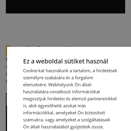
MÉRŐESZKÖZ PARKUNK
Koordináta- és optikai mérőgépekkel biztosítjuk, hogy a
Ez a weboldal sütiket használ
végeredmény felülmúlja az elképzeléseidet. Mérőeszközeink az
Cookie-kat használunk a tartalom, a hirdetések
iparágban elérhető legmagasabb szintű minőségellenőrzést
személyre szabására és a forgalom
nyújtják.
elemzésére. Webhelyünk Ön általi
használatára vonatkozó információkat
megosztjuk hirdetési és elemző partnereinkkel
is, akik egyesíthetik azokat más
információkkal, amelyeket Ön biztosított
Mahr MarShaft Scope 350 – Optikai
számukra, vagy amelyeket a szolgáltatásaik
tengelymérő
Ön általi használatából gyűjtöttek össze.