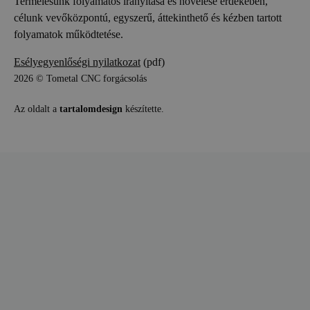
Termelésünk folyamatos irányítása és növelése érdekében,
célunk vevőközpontú, egyszerű, áttekinthető és kézben tartott
folyamatok működtetése.
Esélyegyenlőségi nyilatkozat
(pdf)
2026 © Tometal CNC forgácsolás
Az oldalt a
tartalomdesign
készítette.