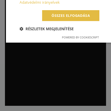
Nagy pontosságú optikai rendszer, amely mikrométeres
Adatvédelmi irányelvek
eltéréseket is érzékel tengelyek és forgástestek
geometriájában. Garantálja, hogy minden alkatrész
ÖSSZES ELFOGADÁSA
tökéletesen illeszkedjen.
RÉSZLETEK MEGJELENÍTÉSE
POWERED BY COOKIESCRIPT