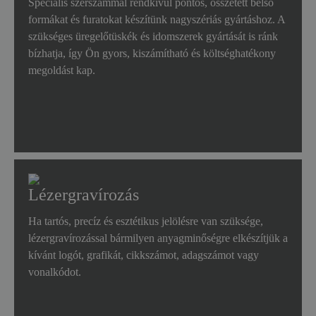
Speciális szerszámmal rendkívül pontos, összetett belső
formákat és furatokat készítünk nagyszériás gyártáshoz. A
szükséges üregelőtüskék és idomszerek gyártását is ránk
bízhatja, így Ön gyors, kiszámítható és költséghatékony
megoldást kap.
Lézergravírozás
Ha tartós, precíz és esztétikus jelölésre van szüksége,
lézergravírozással bármilyen anyagminőségre elkészítjük a
kívánt logót, grafikát, cikkszámot, adagszámot vagy
vonalkódot.