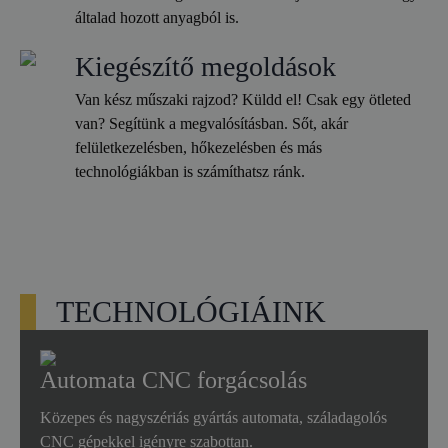
általad hozott anyagból is.
Kiegészítő megoldások
Van kész műszaki rajzod? Küldd el! Csak egy ötleted
van? Segítünk a megvalósításban. Sőt, akár
felületkezelésben, hőkezelésben és más
technológiákban is számíthatsz ránk.
TECHNOLÓGIÁINK
Automata CNC forgácsolás
Közepes és nagyszériás gyártás automata, száladagolós
CNC gépekkel igényre szabottan.