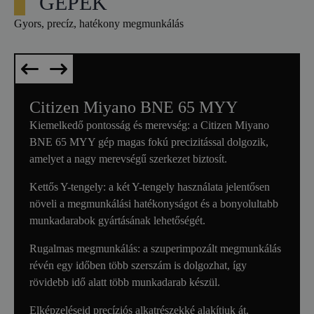
GÉPEK
Gyors, precíz, hatékony megmunkálás
Citizen Miyano BNE 65 MYY
Kiemelkedő pontosság és merevség: a Citizen Miyano
BNE 65 MYY gép magas fokú precizitással dolgozik,
amelyet a nagy merevségű szerkezet biztosít.
Kettős Y-tengely: a két Y-tengely használata jelentősen
növeli a megmunkálási hatékonyságot és a bonyolultabb
munkadarabok gyártásának lehetőségét.
Rugalmas megmunkálás: a szuperimpozált megmunkálás
révén egy időben több szerszám is dolgozhat, így
rövidebb idő alatt több munkadarab készül.
Elképzeléseid precíziós alkatrészekké alakítjuk át.